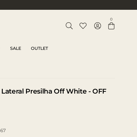
Entre com email ou cpf/cnpj
0
Criar nova conta
SALE
OUTLET
Lateral Presilha Off White - OFF
,67