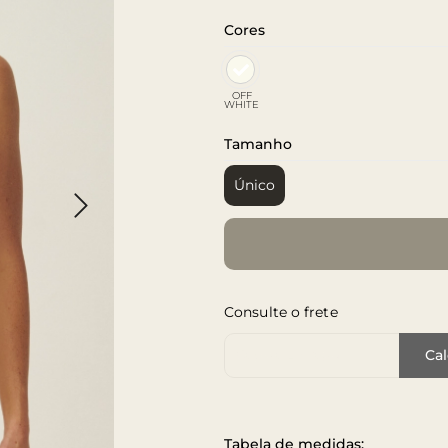
Cores
OFF
WHITE
Tamanho
Único
Consulte o frete
Cep de Entrega
Cal
Tabela de medidas: