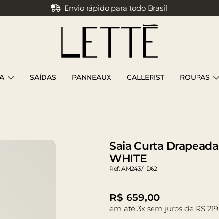
Envio rápido para todo Brasil
Parcele em até 3x sem juros
A
SAÍDAS
PANNEAUX
GALLERIST
ROUPAS
 Presilha Off White
Saia Curta Drapeada 
WHITE
Ref: AM243/1 D62
R$
659,00
em até 3x sem juros de R$ 219