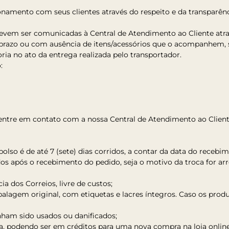
mento com seus clientes através do respeito e da transparência
evem ser comunicadas à Central de Atendimento ao Cliente atr
prazo ou com ausência de itens/acessórios que o acompanhem, s
ia no ato da entrega realizada pelo transportador.
:
, entre em contato com a nossa Central de Atendimento ao Client
bolso é de até 7 (sete) dias corridos, a contar da data do recebi
rridos após o recebimento do pedido, seja o motivo da troca for a
a dos Correios, livre de custos;
balagem original, com etiquetas e lacres íntegros. Caso os pr
nham sido usados ou danificados;
colha, podendo ser em créditos para uma nova compra na loja on