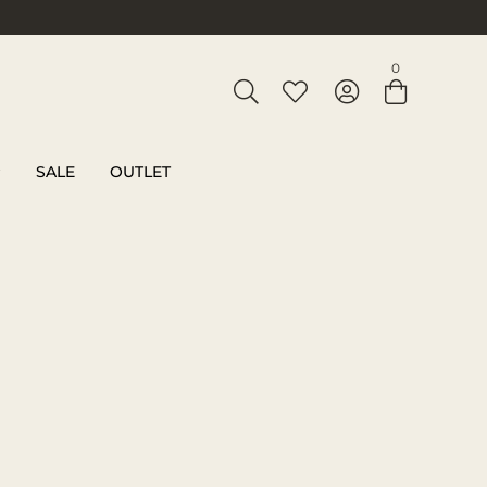
Entre com email ou cpf/cnpj
0
Criar nova conta
SALE
OUTLET