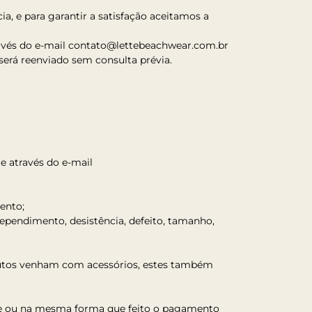
, e para garantir a satisfação aceitamos a
avés do e-mail contato@lettebeachwear.com.br
erá reenviado sem consulta prévia.
e através do e-mail
mento;
rrependimento, desistência, defeito, tamanho,
odutos venham com acessórios, estes também
line ou na mesma forma que feito o pagamento