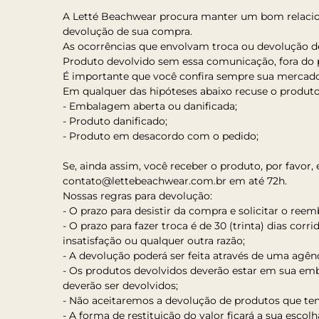
A Letté Beachwear procura manter um bom relaciona
devolução de sua compra.
As ocorrências que envolvam troca ou devolução d
Produto devolvido sem essa comunicação, fora do 
É importante que você confira sempre sua mercador
Em qualquer das hipóteses abaixo recuse o produto
- Embalagem aberta ou danificada;
- Produto danificado;
- Produto em desacordo com o pedido;
Se, ainda assim, você receber o produto, por favor
contato@lettebeachwear.com.br em até 72h.
Nossas regras para devolução:
- O prazo para desistir da compra e solicitar o reem
- O prazo para fazer troca é de 30 (trinta) dias co
insatisfação ou qualquer outra razão;
- A devolução poderá ser feita através de uma agênci
- Os produtos devolvidos deverão estar em sua em
deverão ser devolvidos;
- Não aceitaremos a devolução de produtos que te
- A forma de restituição do valor ficará a sua es