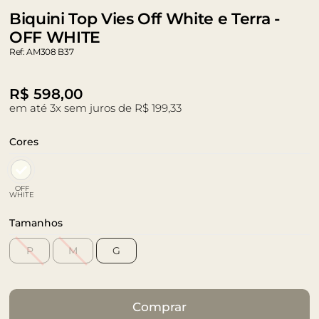
Biquini Top Vies Off White e Terra -
OFF WHITE
Ref: AM308 B37
R$
598,00
em até 3x sem juros de R$ 199,33
Cores
OFF
WHITE
Tamanhos
P
M
G
Comprar