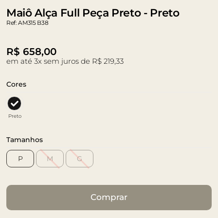
Maiô Alça Full Peça Preto - Preto
Ref: AM315 B38
R$
658,00
em até 3x sem juros de R$ 219,33
Cores
Preto
Tamanhos
P
M
G
Comprar