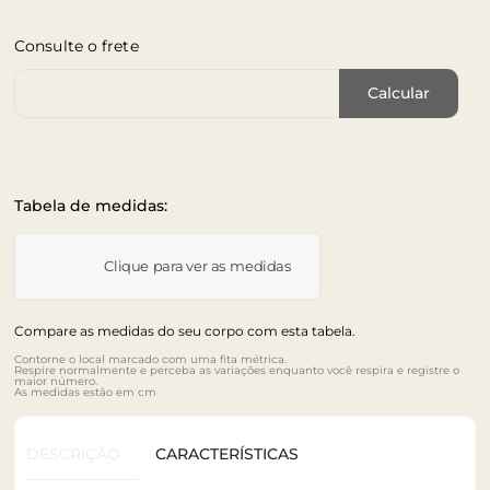
Consulte o frete
Cep de Entrega
Calcular
Tabela de medidas:
Clique para ver as medidas
Compare as medidas do seu corpo com esta tabela.
Contorne o local marcado com uma fita métrica.
Respire normalmente e perceba as variações enquanto você respira e registre o
maior número.
As medidas estão em cm
DESCRIÇÃO
CARACTERÍSTICAS