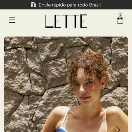
Envio rápido para todo Brasil
0
Entre com email ou cpf/cnpj
Criar nova conta