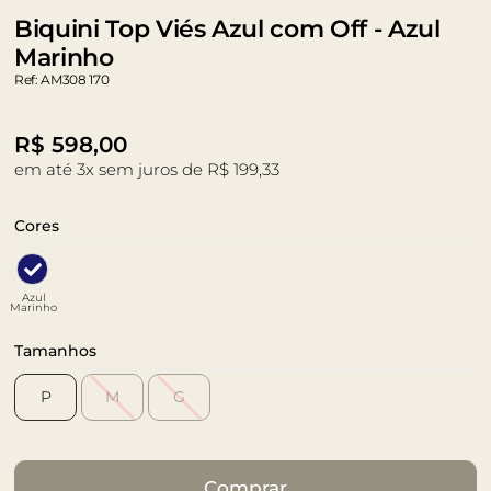
Biquini Top Viés Azul com Off - Azul
Marinho
Ref: AM308 170
R$
598,00
em até 3x sem juros de R$ 199,33
Cores
Azul
Marinho
Tamanhos
P
M
G
Comprar