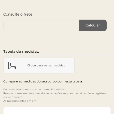
Consulte o frete
Cep de Entrega
Calcular
Tabela de medidas:
Clique para ver as medidas
Compare as medidas do seu corpo com esta tabela.
Contorne o local marcado com uma fita métrica.
Respire normalmente e perceba as variações enquanto você respira e registre o
maior número.
As medidas estão em cm