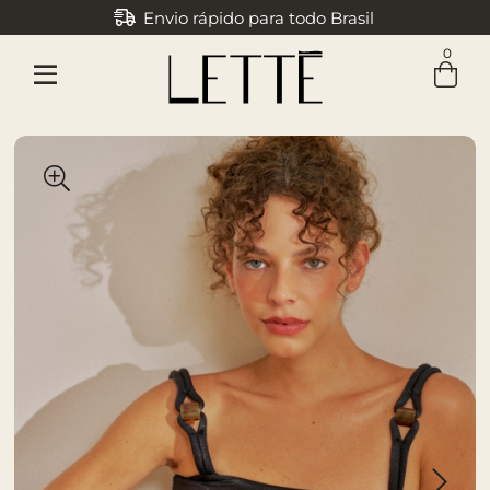
Envio rápido para todo Brasil
Parcele em até 3x sem juros
0
Entre com email ou cpf/cnpj
Criar nova conta