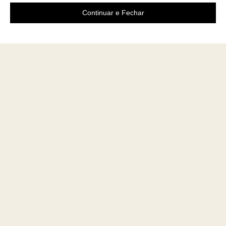
Continuar e Fechar
Área do cliente
A loja