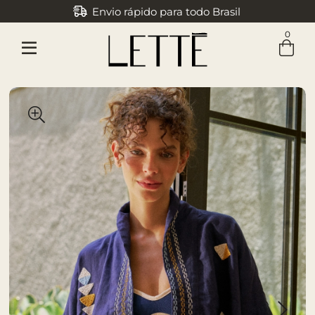
Envio rápido para todo Brasil
Parcele em até 3x sem juros
0
Entre com email ou cpf/cnpj
Criar nova conta