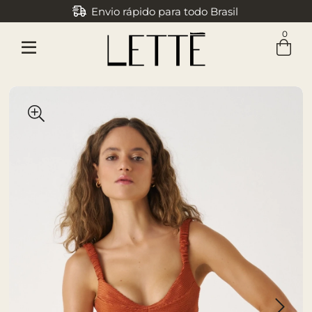
Envio rápido para todo Brasil
Parcele em até 3x sem juros
0
Entre com email ou cpf/cnpj
Criar nova conta