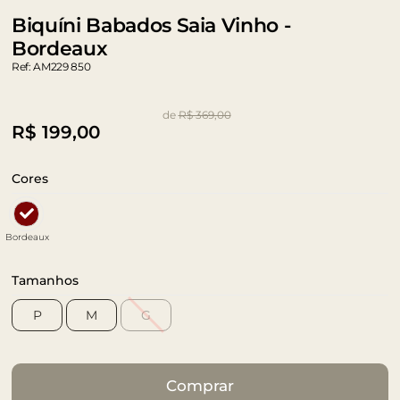
Biquíni Babados Saia Vinho -
Bordeaux
Ref: AM229 850
de
R$ 369,00
R$
199,00
Cores
Bordeaux
Tamanhos
P
M
G
Comprar