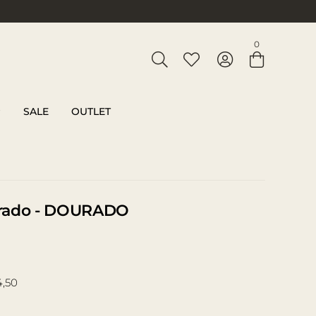
Entre com email ou cpf/cnpj
0
Criar nova conta
SALE
OUTLET
urado - DOURADO
4,50