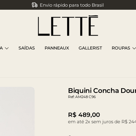
Parcele em até 3x sem juros
A
SAÍDAS
PANNEAUX
GALLERIST
ROUPAS
Biquini Concha Do
Ref: AM248 C96
R$
489,00
em até 2x sem juros de R$ 24