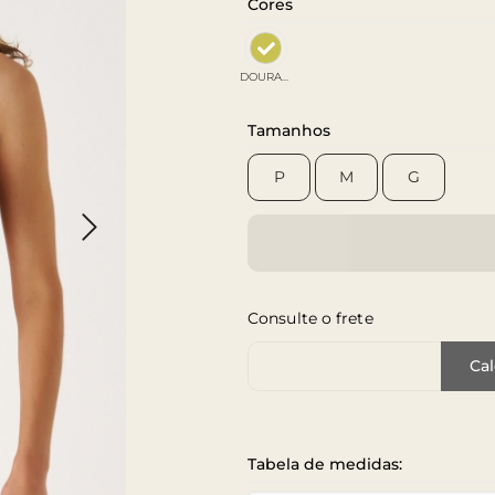
Cores
DOURADO
Tamanhos
P
M
G
Consulte o frete
Cep de Entrega
Cal
Tabela de medidas: