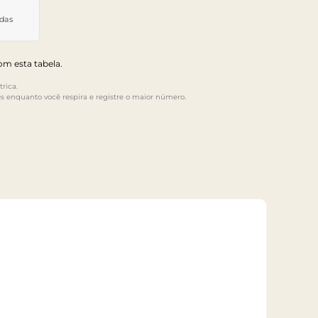
idas
m esta tabela.
rica.
s enquanto você respira e registre o maior número.