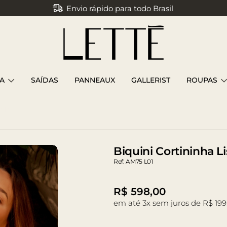
Envio rápido para todo Brasil
Parcele em até 3x sem juros
A
SAÍDAS
PANNEAUX
GALLERIST
ROUPAS
inho
Biquini Cortininha L
Ref: AM75 L01
R$
598,00
em até 3x sem juros de R$ 199