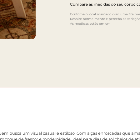
Compare as medidas do seu corpo co
Contorne o local marcado com uma fita mét
Respire normalmente e perceba as variaçõe
As medidas estão em cm
a quem busca um visual casual e estiloso. Com alças enroscadas que am
 um toque de frescor e modernidade, ideal para dias de sol cheios de at