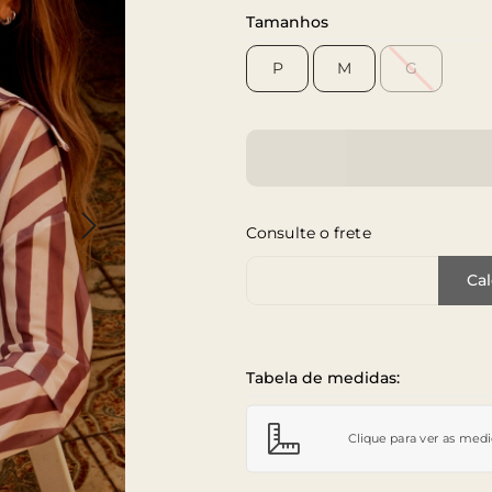
Tamanhos
P
M
G
Consulte o frete
Cep de Entrega
Cal
Tabela de medidas:
Clique para ver as med