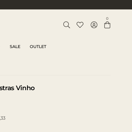
Entre com email ou cpf/cnpj
0
Criar nova conta
SALE
OUTLET
istras Vinho
,33