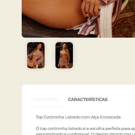
DESCRIÇÃO
CARACTERÍSTICAS
Top Cortininha Listrado com Alça Enroscada
O top cortininha listrado é a escolha perfeita par
personalizado e confortável. O design listrado traz