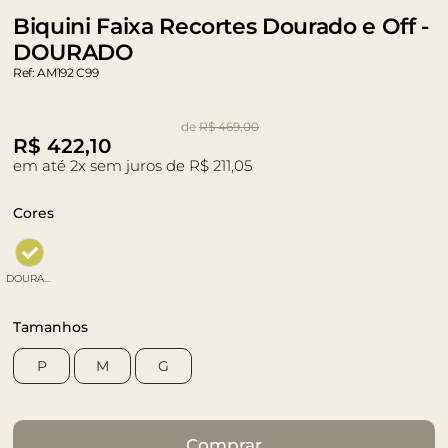
Biquini Faixa Recortes Dourado e Off -
DOURADO
Ref: AM192 C99
de
R$ 469,00
R$
422,10
em até 2x sem juros de R$ 211,05
Cores
DOURADO
Tamanhos
P
M
G
Comprar