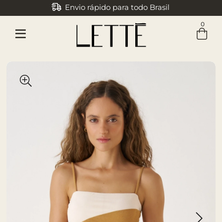
Envio rápido para todo Brasil
0
Entre com email ou cpf/cnpj
Criar nova conta