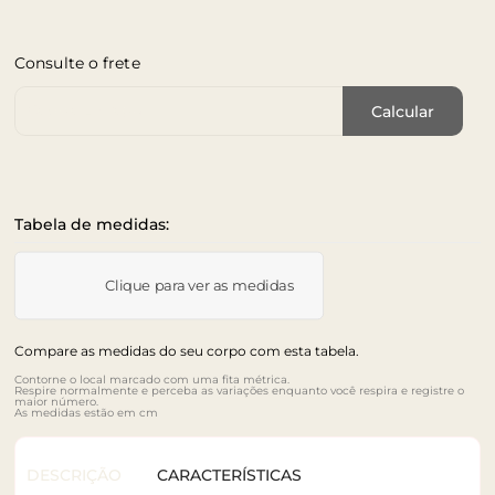
Consulte o frete
Cep de Entrega
Calcular
Tabela de medidas:
Clique para ver as medidas
Compare as medidas do seu corpo com esta tabela.
Contorne o local marcado com uma fita métrica.
Respire normalmente e perceba as variações enquanto você respira e registre o
maior número.
As medidas estão em cm
DESCRIÇÃO
CARACTERÍSTICAS