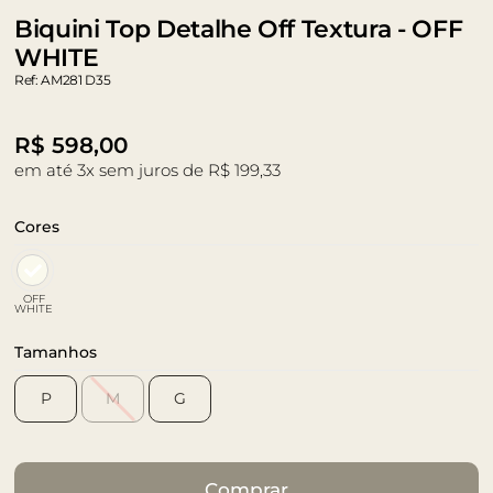
Biquini Top Detalhe Off Textura - OFF
WHITE
Ref: AM281 D35
R$
598,00
em até 3x sem juros de R$ 199,33
Cores
OFF
WHITE
Tamanhos
P
M
G
Comprar