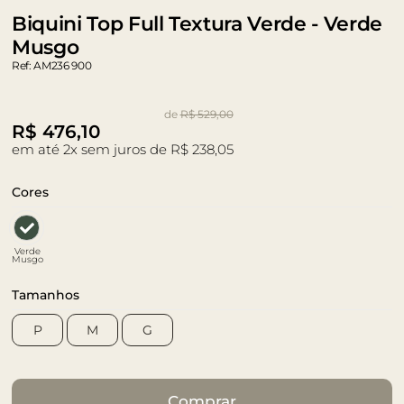
Biquini Top Full Textura Verde - Verde
Musgo
Ref: AM236 900
de
R$ 529,00
R$
476,10
em até 2x sem juros de R$ 238,05
Cores
Verde
Musgo
Tamanhos
P
M
G
Comprar