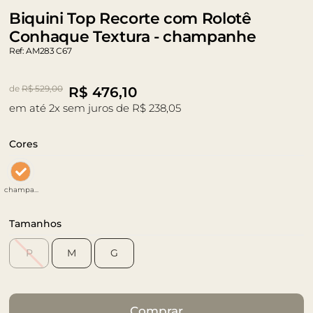
Biquini Top Recorte com Rolotê
Conhaque Textura - champanhe
Ref: AM283 C67
de
R$ 529,00
R$
476,10
em até 2x sem juros de R$ 238,05
Cores
champanhe
Tamanhos
P
M
G
Comprar