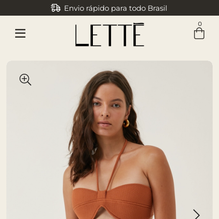
Envio rápido para todo Brasil
0
Entre com email ou cpf/cnpj
Criar nova conta