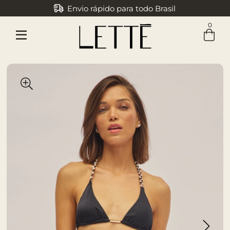
Envio rápido para todo Brasil
Parcele em até 3x sem juros
0
Entre com email ou cpf/cnpj
Criar nova conta