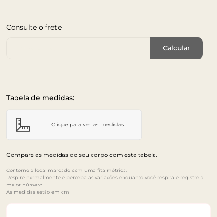
Consulte o frete
Cep de Entrega
Calcular
Tabela de medidas:
Clique para ver as medidas
Compare as medidas do seu corpo com esta tabela.
Contorne o local marcado com uma fita métrica.
Respire normalmente e perceba as variações enquanto você respira e registre o
maior número.
As medidas estão em cm