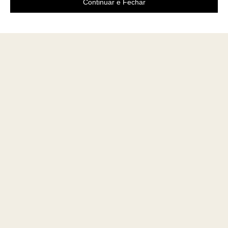
Continuar e Fechar
Área do cliente
A loja
Criar Conta
Sobre nós