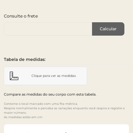
Consulte o frete
Cep de Entrega
Calcular
Tabela de medidas:
Clique para ver as medidas
Compare as medidas do seu corpo com esta tabela.
Contorne o local marcado com uma fita métrica.
Respire normalmente e perceba as variações enquanto você respira e registre o
maior número.
As medidas estão em cm