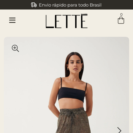
Envio rápido para todo Brasil
Parcele em até 3x sem juros
0
Entre com email ou cpf/cnpj
Criar nova conta