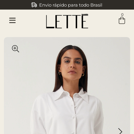
Envio rápido para todo Brasil
Parcele em até 3x sem juros
0
Entre com email ou cpf/cnpj
Criar nova conta