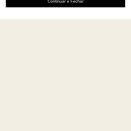
Continuar e Fechar
Área do cliente
A loja
Criar Conta
Sobre nós