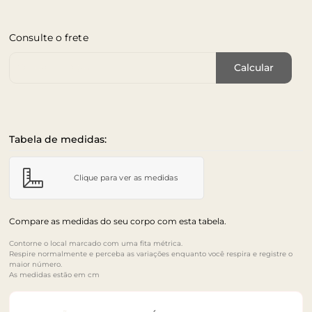
Consulte o frete
Cep de Entrega
Calcular
Tabela de medidas:
Clique para ver as medidas
Compare as medidas do seu corpo com esta tabela.
Contorne o local marcado com uma fita métrica.
Respire normalmente e perceba as variações enquanto você respira e registre o
maior número.
As medidas estão em cm