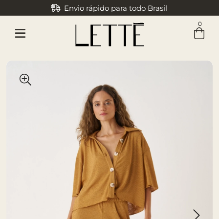
Envio rápido para todo Brasil
Parcele em até 3x sem juros
0
Entre com email ou cpf/cnpj
Criar nova conta