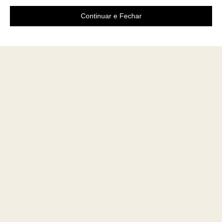
Continuar e Fechar
Área do cliente
A loja