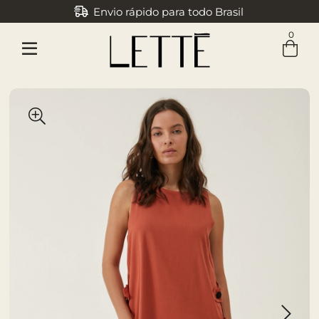
Envio rápido para todo Brasil
0
Entre com email ou cpf/cnpj
Criar nova conta