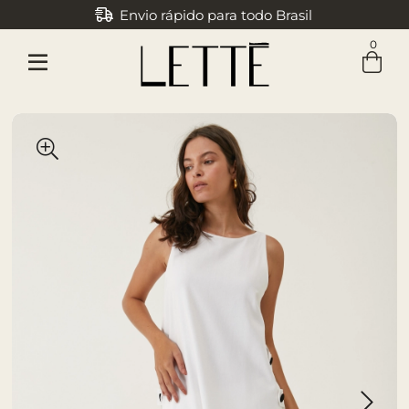
Envio rápido para todo Brasil
0
Entre com email ou cpf/cnpj
Criar nova conta