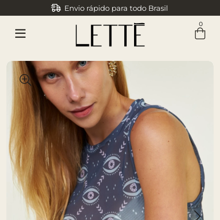
Envio rápido para todo Brasil
Parcele em até 3x sem juros
0
Entre com email ou cpf/cnpj
Criar nova conta