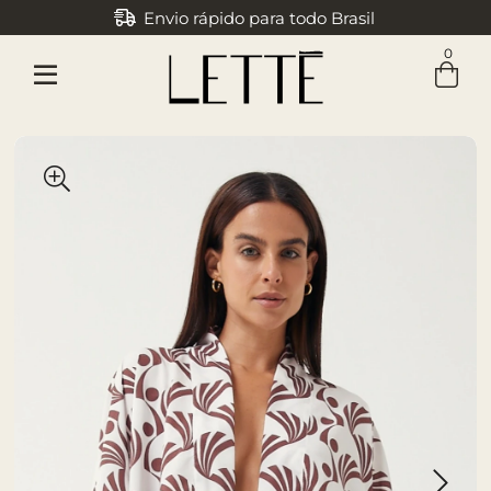
Envio rápido para todo Brasil
0
Entre com email ou cpf/cnpj
Criar nova conta