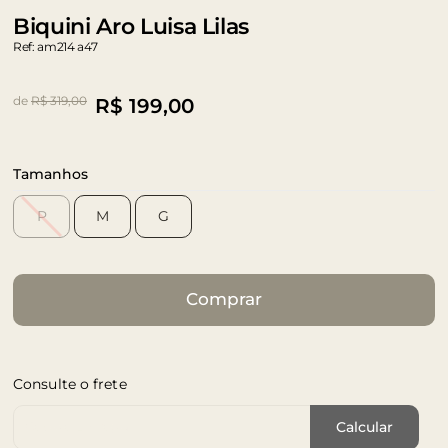
Biquini Aro Luisa Lilas
Ref: am214 a47
de
R$ 319,00
R$
199,00
Tamanhos
P
M
G
Comprar
Consulte o frete
Cep de Entrega
Calcular