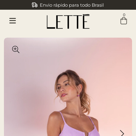
Envio rápido para todo Brasil
0
Entre com email ou cpf/cnpj
Criar nova conta