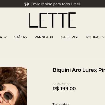
Envio rápido para todo Brasil
Parcele em até 3x sem juros
A
SAÍDAS
PANNEAUX
GALLERIST
ROUPAS
Biquini Aro Lurex Pi
de
R$ 269,00
R$
199,00
Tamanhos