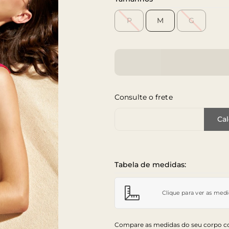
P
M
G
Consulte o frete
Cep de Entrega
Cal
Tabela de medidas:
Clique para ver as med
Compare as medidas do seu corpo co