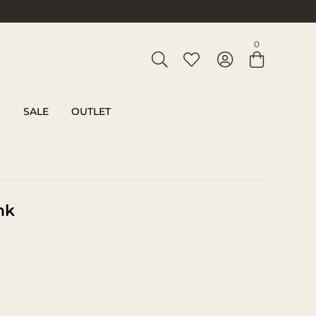
Entre com email ou cpf/cnpj
0
Criar nova conta
SALE
OUTLET
nk