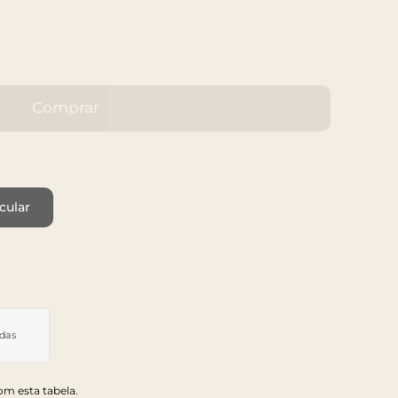
Comprar
cular
idas
m esta tabela.