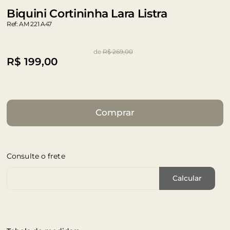
Biquini Cortininha Lara Listra
Ref: AM 221 A47
de
R$ 269,00
R$
199,00
Comprar
Consulte o frete
Cep de Entrega
Calcular