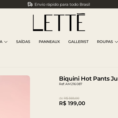
Envio rápido para todo Brasil
A
SAÍDAS
PANNEAUX
GALLERIST
ROUPAS
Biquini Hot Pants J
Ref: AM 216 087
de
R$ 369,00
R$
199,00