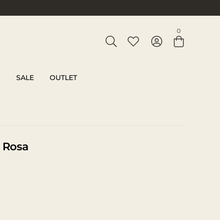
Entre com email ou cpf/cnpj
0
Criar nova conta
SALE
OUTLET
u Rosa