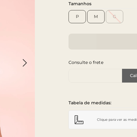
Tamanhos
P
M
G
Consulte o frete
Cep de Entrega
Cal
Tabela de medidas:
Clique para ver as med