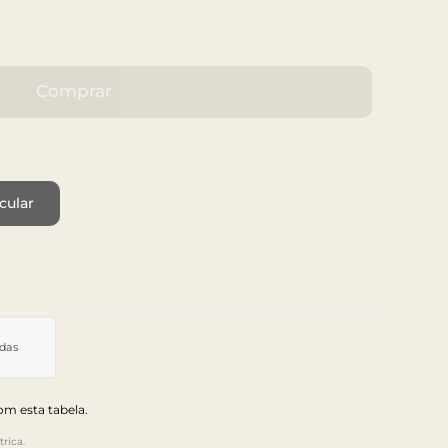
Comprar
cular
idas
m esta tabela.
rica.