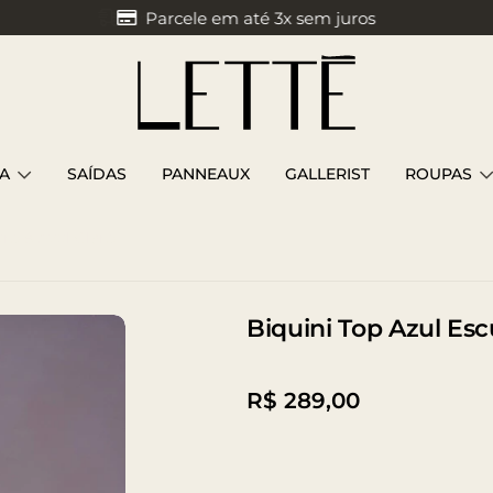
Parcele em até 3x sem juros
A
SAÍDAS
PANNEAUX
GALLERIST
ROUPAS
ro e Azul Claro
Biquini Top Azul Esc
R$
289,00