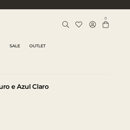
Entre com email ou cpf/cnpj
0
Criar nova conta
SALE
OUTLET
uro e Azul Claro