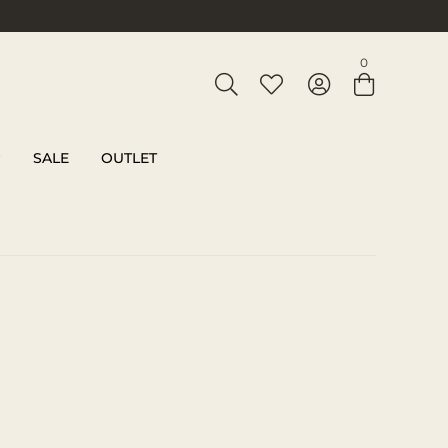
Entre com email ou cpf/cnpj
0
Criar nova conta
SALE
OUTLET