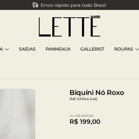
Envio rápido para todo Brasil
Parcele em até 3x sem juros
A
SAÍDAS
PANNEAUX
GALLERIST
ROUPAS
Biquíni Nó Roxo
Ref: AM144 A46
de
R$ 269,00
R$
199,00