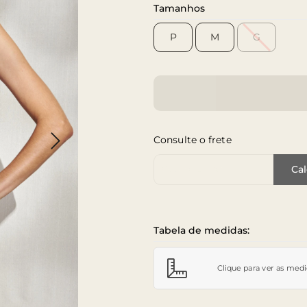
Tamanhos
P
M
G
Consulte o frete
Cep de Entrega
Cal
Tabela de medidas:
Clique para ver as med