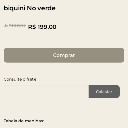
biquini No verde
de
R$ 269,00
R$
199,00
Comprar
Consulte o frete
Cep de Entrega
Calcular
Tabela de medidas: