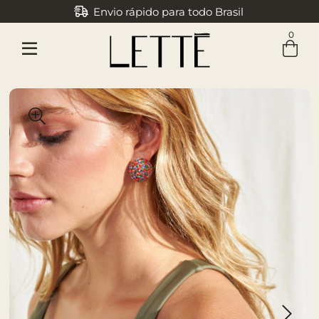
Envio rápido para todo Brasil
0
Entre com email ou cpf/cnpj
Criar nova conta