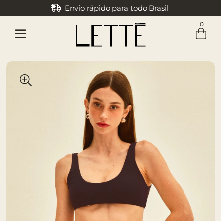
Envio rápido para todo Brasil
Parcele em até 3x sem juros
0
Entre com email ou cpf/cnpj
Criar nova conta