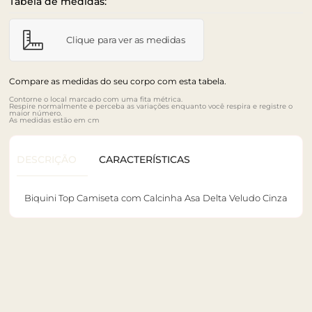
Tabela de medidas:
Clique para ver as medidas
Compare as medidas do seu corpo com esta tabela.
Contorne o local marcado com uma fita métrica.
Respire normalmente e perceba as variações enquanto você respira e registre o
maior número.
As medidas estão em cm
DESCRIÇÃO
CARACTERÍSTICAS
Biquini Top Camiseta com Calcinha Asa Delta Veludo Cinza