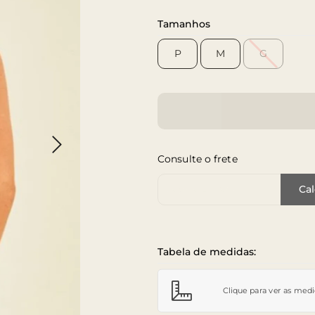
Tamanhos
P
M
G
Consulte o frete
Cep de Entrega
Cal
Tabela de medidas:
Clique para ver as med