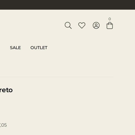
Entre com email ou cpf/cnpj
0
Criar nova conta
SALE
OUTLET
reto
,05