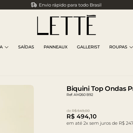
Envio rápido para todo Brasil
Parcele em até 3x sem juros
A
SAÍDAS
PANNEAUX
GALLERIST
ROUPAS
Biquini Top Ondas P
Ref: AM260 B92
de
R$ 549,00
R$
494,10
em até 2x sem juros de R$ 247