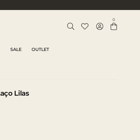
Entre com email ou cpf/cnpj
0
Criar nova conta
SALE
OUTLET
ço Lilas