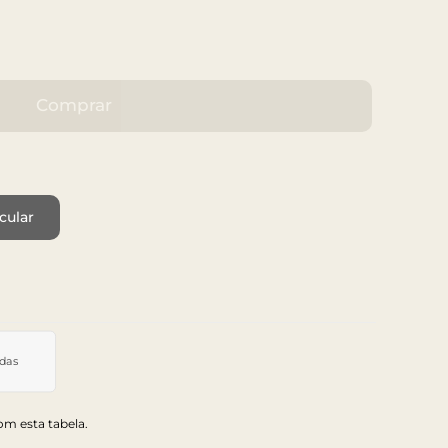
Comprar
cular
idas
m esta tabela.