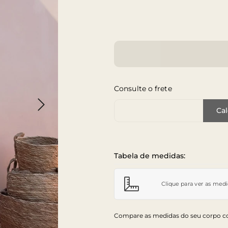
Consulte o frete
Cep de Entrega
Cal
Tabela de medidas:
Clique para ver as med
Compare as medidas do seu corpo co