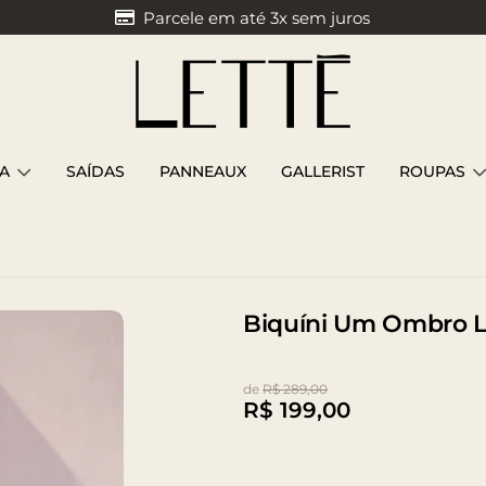
Parcele em até 3x sem juros
A
SAÍDAS
PANNEAUX
GALLERIST
ROUPAS
Biquíni Um Ombro La
de
R$ 289,00
R$
199,00