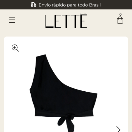
Envio rápido para todo Brasil
0
Entre com email ou cpf/cnpj
Criar nova conta