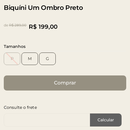
Biquíni Um Ombro Preto
de
R$ 289,00
R$
199,00
Tamanhos
P
M
G
Comprar
Consulte o frete
Cep de Entrega
Calcular