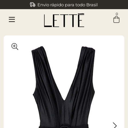
Envio rápido para todo Brasil
0
Entre com email ou cpf/cnpj
Criar nova conta