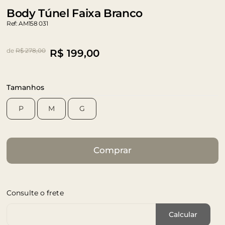
Body Túnel Faixa Branco
Ref: AM158 031
de
R$ 278,00
R$
199,00
Tamanhos
P
M
G
Comprar
Consulte o frete
Cep de Entrega
Calcular