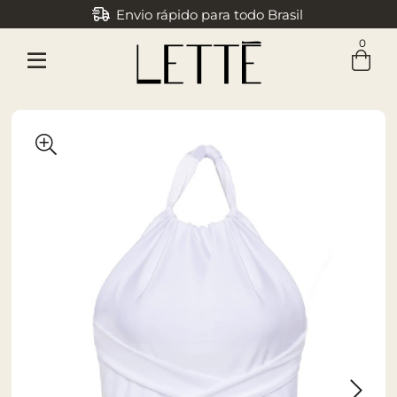
Envio rápido para todo Brasil
0
Entre com email ou cpf/cnpj
Criar nova conta