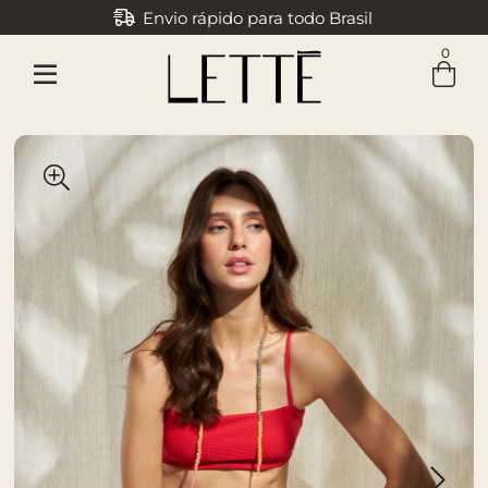
Envio rápido para todo Brasil
0
Entre com email ou cpf/cnpj
Criar nova conta