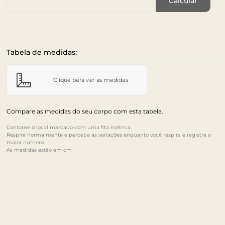
Calcular
Tabela de medidas:
Clique para ver as medidas
Compare as medidas do seu corpo com esta tabela.
Contorne o local marcado com uma fita métrica.
Respire normalmente e perceba as variações enquanto você respira e registre o
maior número.
As medidas estão em cm