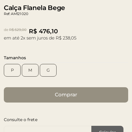
Calça Flanela Bege
Ref: AM121 020
de
R$ 529,00
R$
476,10
em até 2x sem juros de R$ 238,05
Tamanhos
P
M
G
Comprar
Consulte o frete
Cep de Entrega