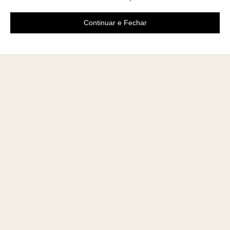
Continuar e Fechar
Área do cliente
A loja
Criar Conta
Sobre nós
Fazer Login
Políticas
Meus pedidos
Contato