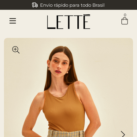
Envio rápido para todo Brasil
0
Entre com email ou cpf/cnpj
Criar nova conta