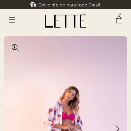
Envio rápido para todo Brasil
0
Entre com email ou cpf/cnpj
Criar nova conta