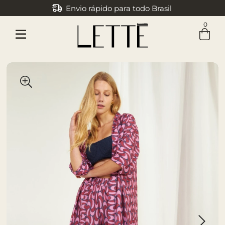
Envio rápido para todo Brasil
0
Entre com email ou cpf/cnpj
Criar nova conta