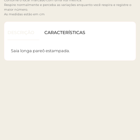
Contorne o local marcado com uma fita métrica.
Respire normalmente e perceba as variações enquanto você respira e registre o
maior número.
As medidas estão em cm
DESCRIÇÃO
CARACTERÍSTICAS
Saia longa pareô estampada.