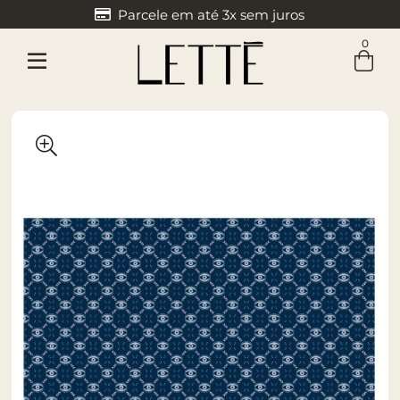
Parcele em até 3x sem juros
0
Entre com email ou cpf/cnpj
Criar nova conta