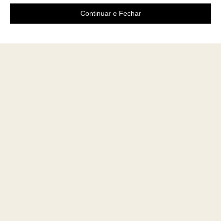
Continuar e Fechar
Área do cliente
A loja