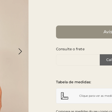
Avi
Consulte o frete
Cep de Entrega
Cal
Tabela de medidas:
Clique para ver as med
Compare as medidas do seu corpo co