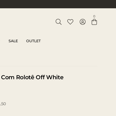
Entre com email ou cpf/cnpj
0
Criar nova conta
SALE
OUTLET
 Com Rolotê Off White
,50