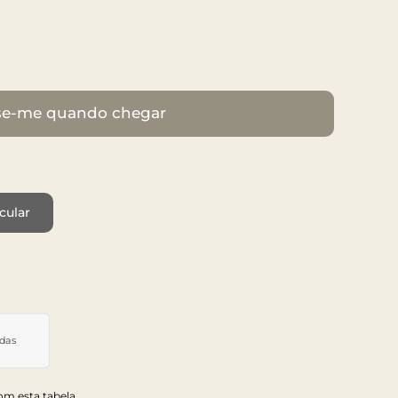
se-me quando chegar
cular
idas
m esta tabela.