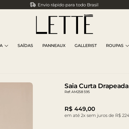
Envio rápido para todo Brasil
Parcele em até 3x sem juros
A
SAÍDAS
PANNEAUX
GALLERIST
ROUPAS
olotê Off White
Saia Curta Drapeada
Ref: AM258 595
R$
449,00
em até 2x sem juros de R$ 224