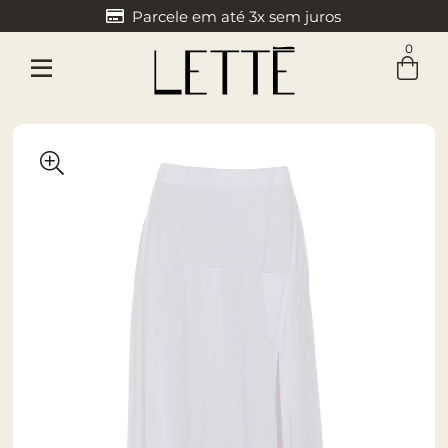
Parcele em até 3x sem juros
0
Entre com email ou cpf/cnpj
Criar nova conta