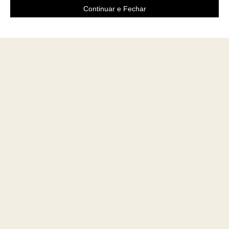
Continuar e Fechar
Área do cliente
A loja