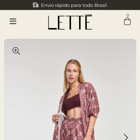
Envio rápido para todo Brasil
0
Entre com email ou cpf/cnpj
Criar nova conta