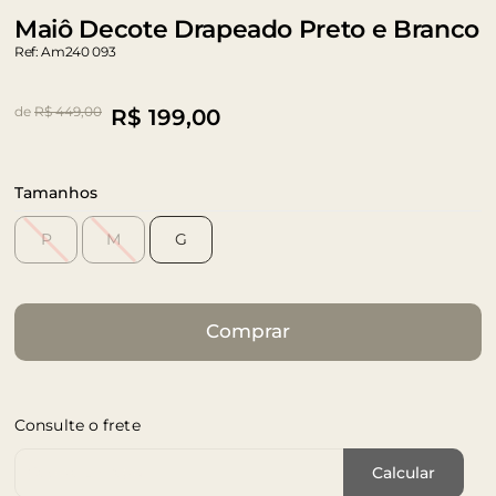
Maiô Decote Drapeado Preto e Branco
Ref: Am240 093
de
R$ 449,00
R$
199,00
Tamanhos
P
M
G
Comprar
Consulte o frete
Cep de Entrega
Calcular