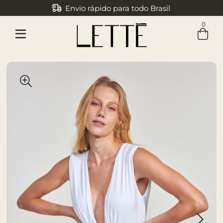
Envio rápido para todo Brasil
0
Entre com email ou cpf/cnpj
Criar nova conta