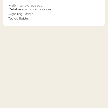
Maiô inteiro drapeado.
Detalhe em rolotê nas alças.
Alças reguláveis.
Tecido fluide.