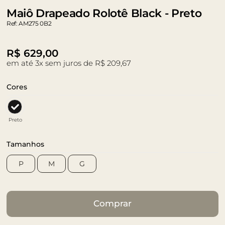
Maiô Drapeado Rolotê Black - Preto
Ref: AM275 0B2
R$
629,00
em até 3x sem juros de R$ 209,67
Cores
Preto
Tamanhos
P
M
G
Comprar