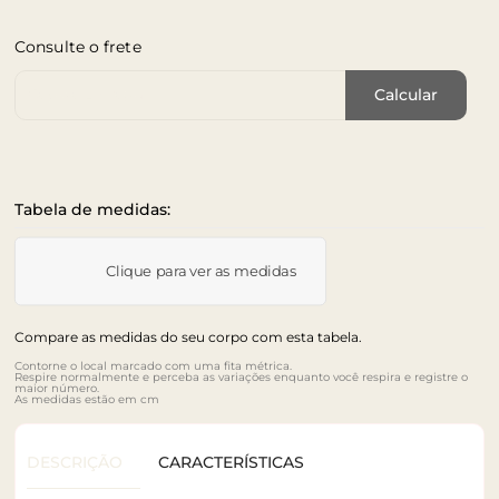
Consulte o frete
Cep de Entrega
Calcular
Tabela de medidas:
Clique para ver as medidas
Compare as medidas do seu corpo com esta tabela.
Contorne o local marcado com uma fita métrica.
Respire normalmente e perceba as variações enquanto você respira e registre o
maior número.
As medidas estão em cm
DESCRIÇÃO
CARACTERÍSTICAS