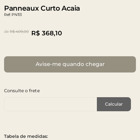
Panneaux Curto Acaia
Ref: PN113
de
R$ 409,00
R$
368,10
Avise-me quando chegar
Consulte o frete
Cep de Entrega
Calcular
Tabela de medidas: