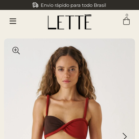
Envio rápido para todo Brasil
0
Entre com email ou cpf/cnpj
Criar nova conta